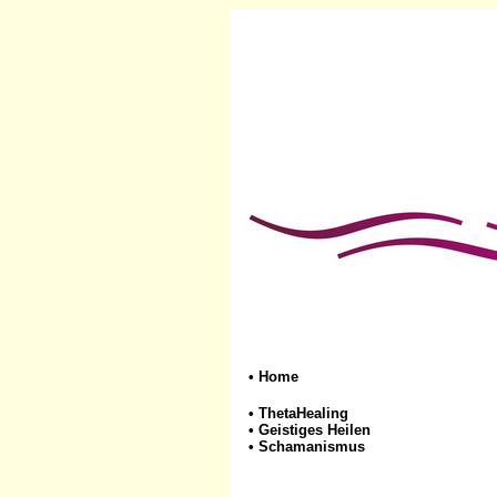
•
Home
•
ThetaHealing
•
Geistiges Heilen
•
Schamanismus