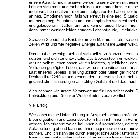
unsere Aura. Umso intensiver werden unsere Zellen mit ausre
können sich mehr und mehr reinigen und immer besser mitsc
mehr wir alte negative Emotionen aufgearbeitet haben, dest
an neg. Emotionen hoch, falls wir erneut in eine neg. Situa
mit neuen neg. Situationen um und empfinden sie nicht mehr 
und gelassener mit allem um, und können unser Herz immer 
dann immer weniger leiden sondern Lebensfreude, Leichtigkei
Schauen Sie sich die Kristalle an von Masaru Emoto, so sehe
Zellen wirkt und wie negative Energie auf unsere Zellen wirkt.
Darum ist es wichtig, sich auf sich selbst zu konzentrieren, 
setzten und sich zu entwickeln. Das Bewusstsein entwickelt
wir uns selbst lieben haben wir ein leichtes, glückliches, g
Vertrauen geprägtes Leben, das wir uns alle wünschen. Im an
Last unseres Lebens, sind unglücklich oder fühlen gar nicht
Denken Ihre Gefühle und kennen den Unterschied zum richtige
gedankliche Erinnerungen an richtige Gefühle) und das macht
Also nehmen wir unsere Verantwortung für uns selbst wahr. D
Entwicklung und für unser Wohlbefinden verantwortlich,
Viel Erfolg.
Wer dabei meine Unterstützung in Anspruch nehmen möchte 
Bioenergetikerin und Lebensberaterin kann ich Ihnen in For
werden. Ich erkenne wo es bei Ihnen auf körperlicher, geisti
Aufarbeitung gibt und kann es Ihnen gegenüber so kommunizi
können. Und ich kann sie durch energetische Arbeit unterstüt
Energie versorgt werden und negative Energie loswerden kön