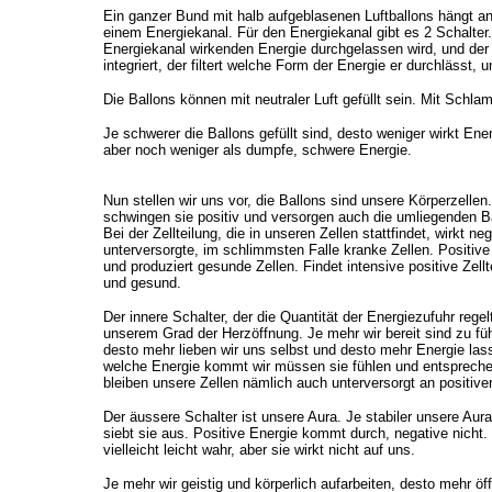
Ein ganzer Bund mit halb aufgeblasenen Luftballons hängt an
einem Energiekanal. Für den Energiekanal gibt es 2 Schalter. 
Energiekanal wirkenden Energie durchgelassen wird, und der 
integriert, der filtert welche Form der Energie er durchlässt, 
Die Ballons können mit neutraler Luft gefüllt sein. Mit Schl
Je schwerer die Ballons gefüllt sind, desto weniger wirkt Ener
aber noch weniger als dumpfe, schwere Energie.
Nun stellen wir uns vor, die Ballons sind unsere Körperzellen. 
schwingen sie positiv und versorgen auch die umliegenden Bal
Bei der Zellteilung, die in unseren Zellen stattfindet, wirkt ne
unterversorgte, im schlimmsten Falle kranke Zellen. Positive 
und produziert gesunde Zellen. Findet intensive positive Zelltei
und gesund.
Der innere Schalter, der die Quantität der Energiezufuhr rege
unserem Grad der Herzöffnung. Je mehr wir bereit sind zu fü
desto mehr lieben wir uns selbst und desto mehr Energie lass
welche Energie kommt wir müssen sie fühlen und entsprechen
bleiben unsere Zellen nämlich auch unterversorgt an positive
Der äussere Schalter ist unsere Aura. Je stabiler unsere Aura
siebt sie aus. Positive Energie kommt durch, negative nicht
vielleicht leicht wahr, aber sie wirkt nicht auf uns.
Je mehr wir geistig und körperlich aufarbeiten, desto mehr öff