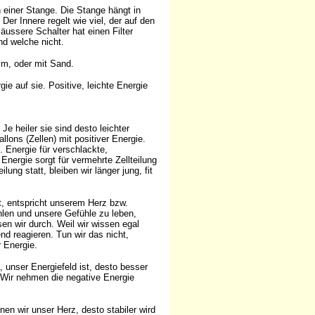
 einer Stange. Die Stange hängt in
Der Innere regelt wie viel, der auf den
äussere Schalter hat einen Filter
und welche nicht.
amm, oder mit Sand.
gie auf sie. Positive, leichte Energie
Je heiler sie sind desto leichter
lons (Zellen) mit positiver Energie.
g. Energie für verschlackte,
Energie sorgt für vermehrte Zellteilung
lung statt, bleiben wir länger jung, fit
lt, entspricht unserem Herz bzw.
hlen und unsere Gefühle zu leben,
en wir durch. Weil wir wissen egal
d reagieren. Tun wir das nicht,
r Energie.
, unser Energiefeld ist, desto besser
. Wir nehmen die negative Energie
nen wir unser Herz, desto stabiler wird