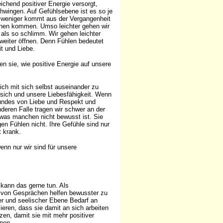
ichend positiver Energie versorgt,
hwingen. Auf Gefühlsebene ist es so je
o weniger kommt aus der Vergangenheit
tionen kommen. Umso leichter gehen wir
als so schlimm. Wir gehen leichter
weiter öffnen. Denn Fühlen bedeutet
t und Liebe.
n sie, wie positive Energie auf unsere
sich mit sich selbst auseinander zu
 sich und unsere Liebesfähigkeit. Wenn
esundes von Liebe und Respekt und
deren Falle tragen wir schwer an der
 (was manchen nicht bewusst ist. Sie
n Fühlen nicht. Ihre Gefühle sind nur
 krank.
enn nur wir sind für unsere
kann das gerne tun. Als
m von Gesprächen helfen bewusster zu
ger und seelischer Ebene Bedarf an
eren, dass sie damit an sich arbeiten
zen, damit sie mit mehr positiver
nen.